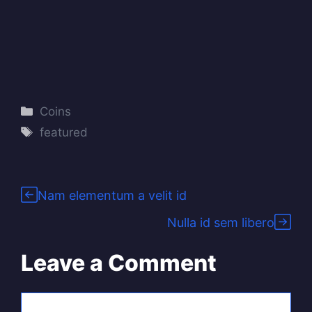
Categories
Coins
Tags
featured
Nam elementum a velit id
Nulla id sem libero
Leave a Comment
Comment