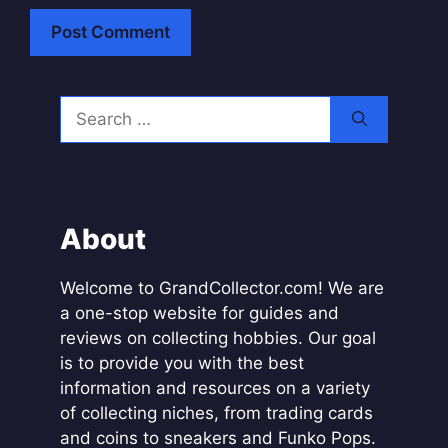
A
l
Search
t
for:
e
r
n
a
About
t
i
Welcome to GrandCollector.com! We are
v
a one-stop website for guides and
e
reviews on collecting hobbies. Our goal
:
is to provide you with the best
information and resources on a variety
of collecting niches, from trading cards
and coins to sneakers and Funko Pops.