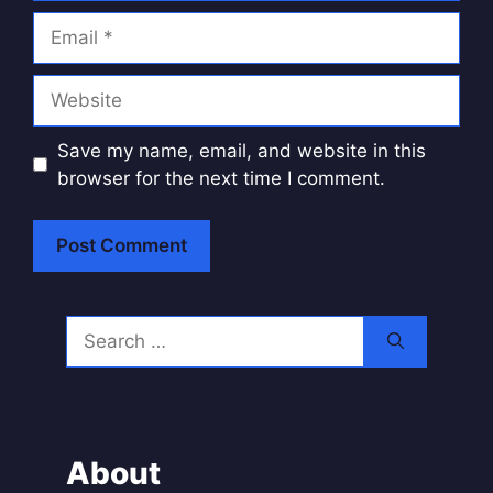
Email
Website
Save my name, email, and website in this
browser for the next time I comment.
A
l
Search
t
for:
e
r
n
a
About
t