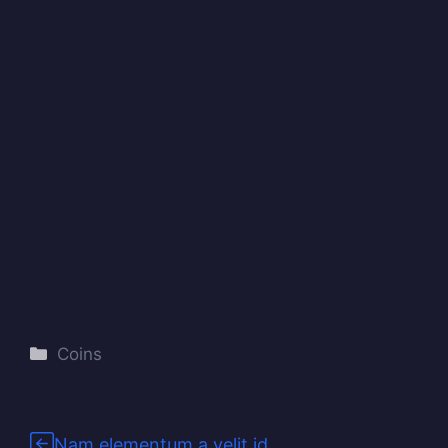
Categories
Coins
Nam elementum a velit id