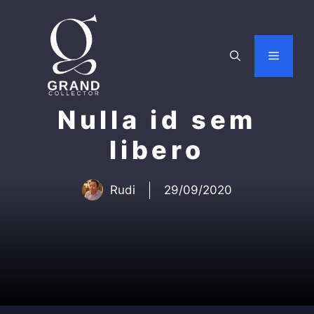
Skip
to
content
Menu
Nulla id sem
libero
Rudi
29/09/2020